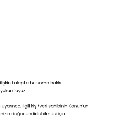
a ilişkin talepte bulunma hakkı
a yükümlüyüz.
rınca, ilgili kişi/veri sahibinin Kanun’un
izin değerlendirilebilmesi için