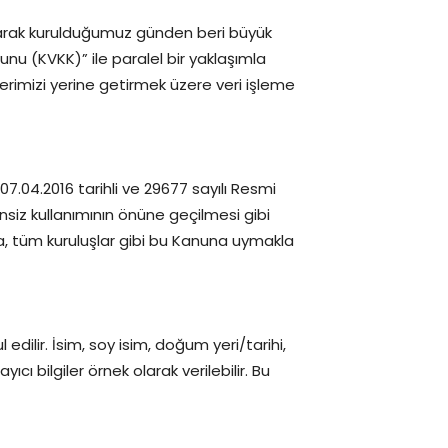
arak kurulduğumuz günden beri büyük
nunu (KVKK)” ile paralel bir yaklaşımla
imizi yerine getirmek üzere veri işleme
07.04.2016 tarihli ve 29677 sayılı Resmi
insiz kullanımının önüne geçilmesi gibi
a, tüm kuruluşlar gibi bu Kanuna uymakla
 edilir. İsim, soy isim, doğum yeri/tarihi,
cı bilgiler örnek olarak verilebilir. Bu