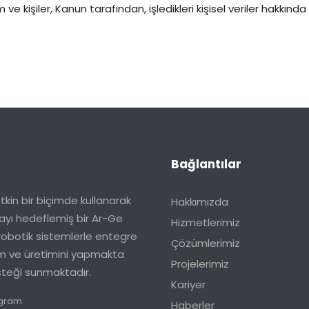
ve kişiler, Kanun tarafından, işledikleri kişisel veriler hakkınd
Bağlantılar
tkin bir biçimde kullanarak
Hakkımızda
nmayı hedeflemiş bir Ar-Ge
Hizmetlerimiz
 robotik sistemlerle entegre
Çözümlerimiz
rım ve üretimini yapmakta
Projelerimiz
esteği sunmaktadır.
Kariyer
agram
Haberler