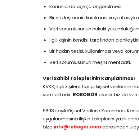
Kanunlarda açıkça öngörülmesi
Bir sözleşmenin kurulması veya ifasıyla 
Veri sorumlusunun hukuki yükümlülüğünü
İlgili kişinin kendisi tarafından alenileştir
Bir hakkın tesisi, kullanılması veya korun
Veri sorumlusunun meşru menfaati.
Veri Sahibi Taleplerinin Karşılanması
KVKK, ilgili kişilere hangi kişisel verilerin
vermektedir.
ROBOGÖR
olarak biz de veri
6698 sayılı Kişisel Verilerin Korunması Kan
uygulanmasına ilişkin taleplerini yazılı ol
bize
info@robogor.com
adresinden ulaşab