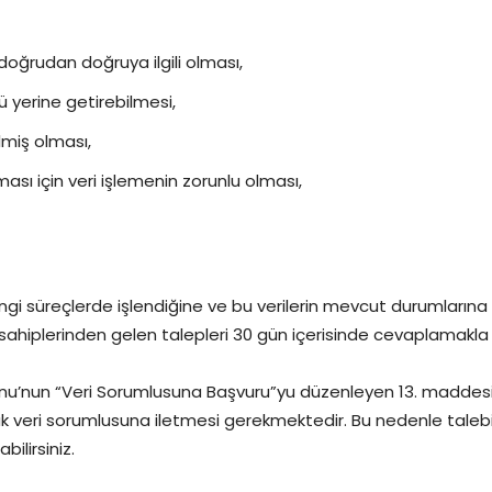
doğrudan doğruya ilgili olması,
 yerine getirebilmesi,
ilmiş olması,
ması için veri işlemenin zorunlu olması,
in hangi süreçlerde işlendiğine ve bu verilerin mevcut durumların
 sahiplerinden gelen talepleri 30 gün içerisinde cevaplamakl
unu’nun “Veri Sorumlusuna Başvuru”yu düzenleyen 13. maddesi uya
arak veri sorumlusuna iletmesi gerekmektedir. Bu nedenle talebin
ilirsiniz.