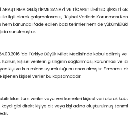
RAŞTIRMA GELİŞTİRME SANAYİ VE TİCARET LİMİTED ŞİRKETİ ol
le ilgili olarak çalışmalarımızı, “Kişisel Verilerin Korunması Ka
m kanunda ifade edilen bazı terimler hem de yükümlülükler
ağıda sunulmuştur.
.03.2016 ‘da Türkiye Büyük Millet Meclisi’nde kabul edilmiş ve 
Kanun, kişisel verilerin gizliliğinin sağlanması, korunması ve iz
en kişi ve kurumların uyumluluğunu esas almıştır. Firmamız d
işlenen kişisel veriler bu kapsamdadır.
ilir kılan tüm veriler veya veri kümeleri kişisel veri olarak kabul
ydı gibi direkt kişiye ait veya kişi adına oluşturulmuş tanımlayı
edir.