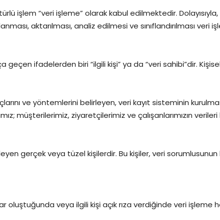
 türlü işlem “veri işleme” olarak kabul edilmektedir. Dolayısıyla,
anması, aktarılması, analiz edilmesi ve sınıflandırılması veri 
çen ifadelerden biri “ilgili kişi” ya da “veri sahibi”dir. Kişisel
açlarını ve yöntemlerini belirleyen, veri kayıt sisteminin kur
mız; müşterilerimiz, ziyaretçilerimiz ve çalışanlarımızın veril
şleyen gerçek veya tüzel kişilerdir. Bu kişiler, veri sorumlusunun 
 oluştuğunda veya ilgili kişi açık rıza verdiğinde veri işleme h