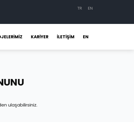
TR
EN
JELERIMIZ
KARIYER
İLETIŞIM
EN
ANUNU
n ulaşabilirsiniz.