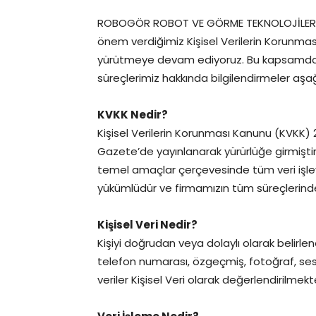
ROBOGÖR ROBOT VE GÖRME TEKNOLOJİLERİ A
önem verdiğimiz Kişisel Verilerin Korunması i
yürütmeye devam ediyoruz. Bu kapsamda he
süreçlerimiz hakkında bilgilendirmeler aş
KVKK Nedir?
Kişisel Verilerin Korunması Kanunu (KVKK) 24
Gazete’de yayınlanarak yürürlüğe girmiştir. 
temel amaçlar çerçevesinde tüm veri işley
yükümlüdür ve firmamızın tüm süreçlerinde 
Kişisel Veri Nedir?
Kişiyi doğrudan veya dolaylı olarak belirleneb
telefon numarası, özgeçmiş, fotoğraf, ses ka
veriler Kişisel Veri olarak değerlendirilmekt