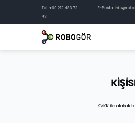
Tel: +90 212 483 72
E-Posta: info@rob
42
KIŞI
KVKK ile alakalı 