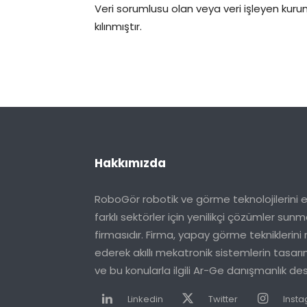
Veri sorumlusu olan veya veri işleyen kurum 
kılınmıştır.
Hakkımızda
RoboGör robotik ve görme teknolojilerini e
farklı sektörler için yenilikçi çözümler su
firmasıdır. Firma, yapay görme tekniklerini
ederek akıllı mekatronik sistemlerin tasa
ve bu konularla ilgili Ar-Ge danışmanlık d
Linkedin
Twitter
Inst