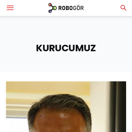
RoboGör
—
KURUCUMUZ
Robot
ve
Görme
Teknolojileri