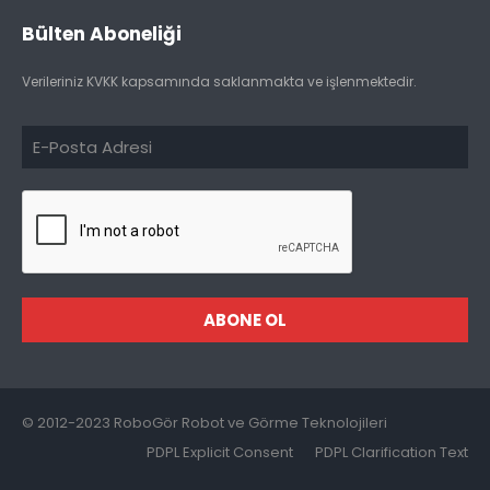
Bülten Aboneliği
Verileriniz KVKK kapsamında saklanmakta ve işlenmektedir.
ABONE OL
© 2012-2023 RoboGör Robot ve Görme Teknolojileri
PDPL Explicit Consent
PDPL Clarification Text