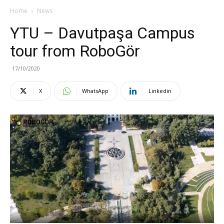
Home
News
YTU – Davutpaşa Campus
tour from RoboGör
17/10/2020
X
WhatsApp
Linkedin