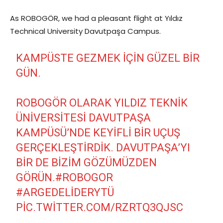
As ROBOGÖR, we had a pleasant flight at Yıldız
Technical University Davutpaşa Campus.
KAMPÜSTE GEZMEK IÇIN GÜZEL BIR
GÜN.
ROBOGÖR OLARAK YILDIZ TEKNIK
ÜNIVERSITESI DAVUTPAŞA
KAMPÜSÜ’NDE KEYIFLI BIR UÇUŞ
GERÇEKLEŞTIRDIK. DAVUTPAŞA’YI
BIR DE BIZIM GÖZÜMÜZDEN
GÖRÜN.
#ROBOGOR
#ARGEDELIDERYTÜ
PIC.TWITTER.COM/RZRTQ3QJSC